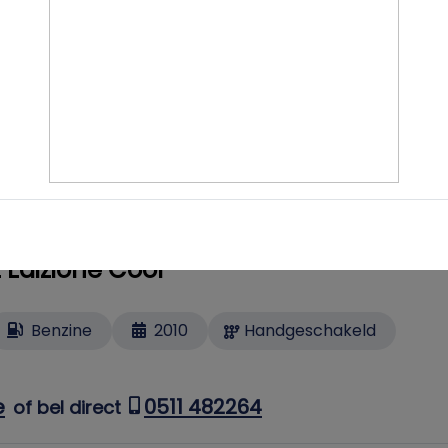
 1.4-T-Jet Lounge Panorama dak Leer S
Benzine
2017
Handgeschakeld
atie
0511 482264
of bel direct
2 Edizione Cool
Benzine
2010
Handgeschakeld
e
0511 482264
of bel direct