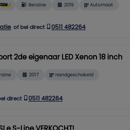
Benzine
2019
Automaat
atie
0511 482264
of bel direct
Sport 2de eigenaar LED Xenon 18 inch
nzine
2017
Handgeschakeld
0511 482264
bel direct
SI e S-Line VERKOCHT!