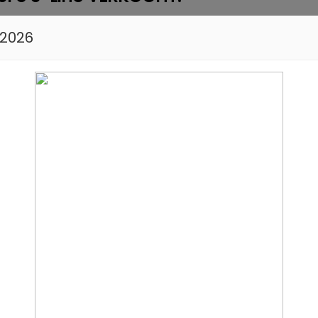
 2026
2021
Automaat
0511 482264
of bel direct
lingo bestel 1.6 HDI 600 First
Diesel
2008
Handgeschakeld
atie
0511 482264
of bel direct