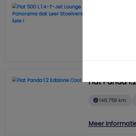
Fiat 500 L
149.275 km
Meer inform
Fiat Panda 1.
146.758 km
Meer informati