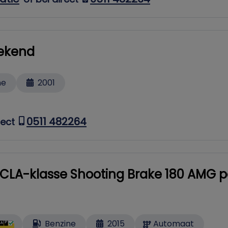
ekend
ne
2001
0511 482264
rect
CLA-klasse Shooting Brake 180 AMG pa
Benzine
2015
Automaat