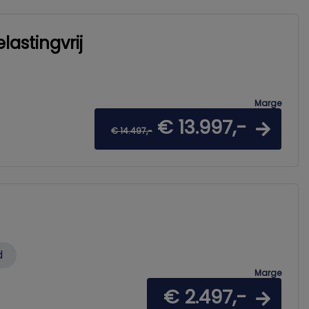
astingvrij
Marge
€ 13.997,-
€ 14.497,-
d
Marge
€ 2.497,-