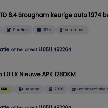
TD 6.4 Brougham keurige auto 1974 bel
Benzine
1974
Automaat
atie
0511 482264
of bel direct
o 1.0 LX Nieuwe APK 128DKM
Benzine
2006
Handgeschakel
atie
0511 482264
of bel direct