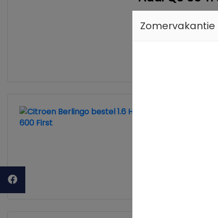
Zomervakantie
Hybride
Meer informatie
Citroen Ber
231.410 km
Meer inform