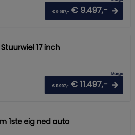
€ 9.497,-
€ 9.997,-
 Stuurwiel 17 inch
Marge
€ 11.497,-
€ 11.997,-
km 1ste eig ned auto