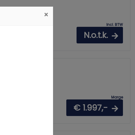
×
Incl. BTW
N.o.t.k.
Marge
€ 1.997,-