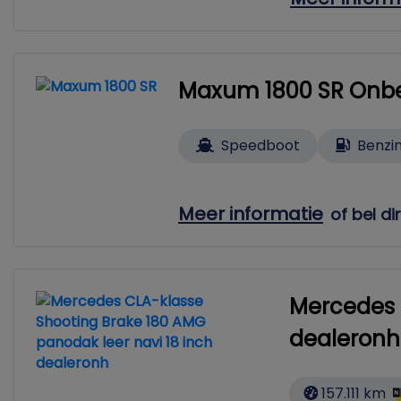
Maxum 1800 SR Onb
Speedboot
Benzi
Meer informatie
of bel di
Mercedes 
dealeronh
157.111 km