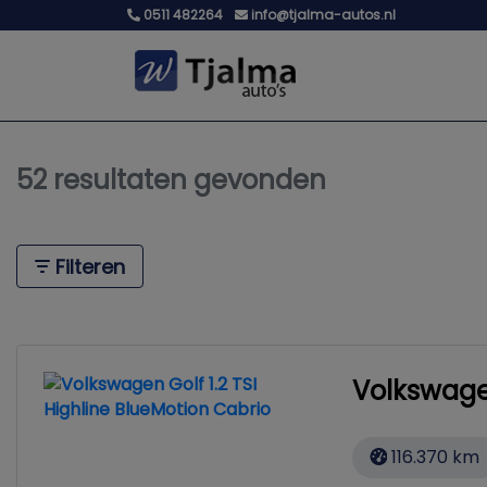
0511 482264
info@tjalma-autos.nl
52 resultaten gevonden
Filteren
Volkswagen
116.370 km