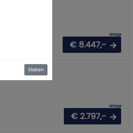
toelverw luxe !
Marge
€ 8.447,-
Sluiten
Marge
€ 2.797,-