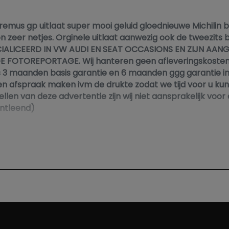
remus gp uitlaat super mooi geluid gloednieuwe Michili
zeer netjes. Orginele uitlaat aanwezig ook de tweezits
CIALICEERD IN VW AUDI EN SEAT OCCASIONS EN ZIJN AANG
TOREPORTAGE. Wij hanteren geen afleveringskosten. Al
ls 3 maanden basis garantie en 6 maanden ggg garantie 
een afspraak maken ivm de drukte zodat we tijd voor u ku
len van deze advertentie zijn wij niet aansprakelijk voor
ntleend)
a de mail info@tjalma-autos.nl of 0624633481 0511482264