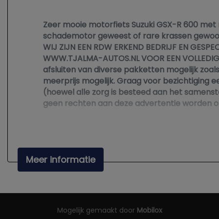
Zeer mooie motorfiets Suzuki GSX-R 600 met 
schademotor geweest of rare krassen gewoon 
WIJ ZIJN EEN RDW ERKEND BEDRIJF EN GESPE
WWW.TJALMA-AUTOS.NL VOOR EEN VOLLEDIGE FO
afsluiten van diverse pakketten mogelijk zoa
meerprijs mogelijk. Graag voor bezichtiging 
(hoewel alle zorg is besteed aan het samenstel
geen rechten aan deze advertentie worden o
LET OP de verkoop is op afspraak geopend vi
Meer informatie
Mogelijk gemaakt door
Mobilox