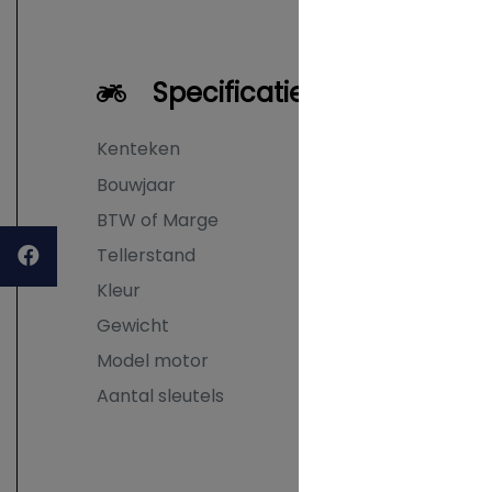
Specificaties
Kenteken
MVPZ
NL
Bouwjaar
2006
BTW of Marge
Marge
Tellerstand
13.428 KM
Kleur
Blauw
Gewicht
178 kg
Model motor
Sport
Aantal sleutels
1