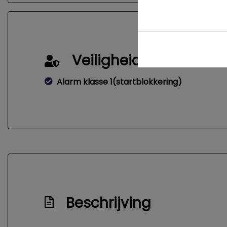
Veiligheid
Alarm klasse 1(startblokkering)
Beschrijving