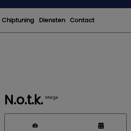
Chiptuning
Diensten
Contact
N.o.t.k.
Marge