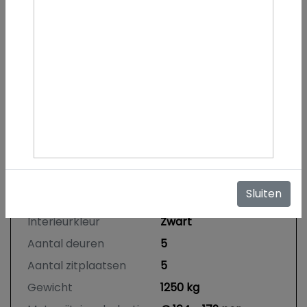
Specificaties
BTW of Marge
Marge
Datum eerste
04-02-2022
toelating
(internationaal)
Tellerstand
89.556 KM
Carrosserie
Hatchback
Kleur
Wit
Sluiten
Bekleding
Leder/Alcantara
Interieurkleur
Zwart
Aantal deuren
5
Aantal zitplaatsen
5
Gewicht
1250 kg