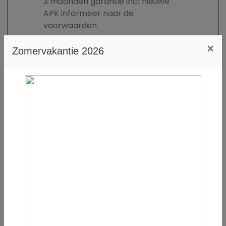
3 maanden garantie incl nieuwe
APK informeer naar de
voorwaarden
€ 299,-
×
Zomervakantie 2026
6 maand Multipart garantie
Nieuwe APK
6 maanden huisgarantie
6 maanden garantie incl nieuwe
APK en kleine beurt informeer
naar de voorwaarden
€ 499,-