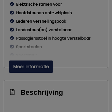
Elektrische ramen voor
Hoofdsteunen anti-whiplash
Lederen versnellingspook
Lendesteun(en) verstelbaar
Passagiersstoel in hoogte verstelbaar
Sportstoelen
Sportstuur
Stuur leder
Meer informatie
Stuur verstelbaar
Stuurbekrachtiging snelheidsafhankelijk
Overige
Beschrijving
Achteropkomend verkeer waarschuwing
Anti blokkeer systeem