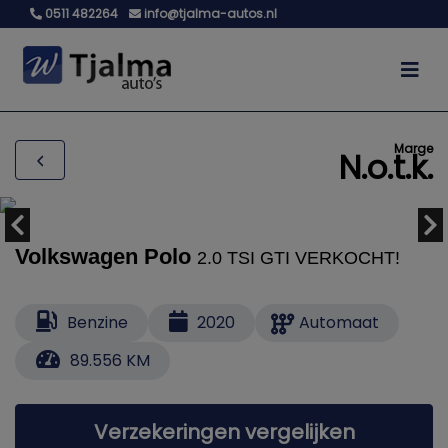
0511 482264
info@tjalma-autos.nl
Marge
N.o.t.k.
Volkswagen Polo
2.0 TSI GTI VERKOCHT!
Benzine
2020
Automaat
89.556 KM
Verzekeringen vergelijken