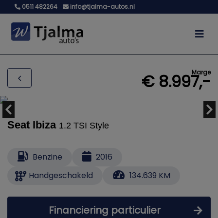
0511 482264
info@tjalma-autos.nl
Marge
€ 8.997,-
Seat Ibiza
1.2 TSI Style
Benzine
2016
Handgeschakeld
134.639 KM
Financiering particulier