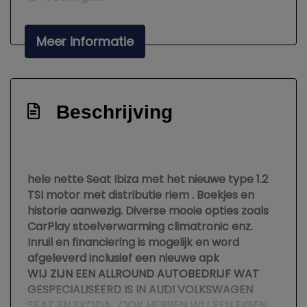
Koplampreiniging
Meer informatie
Led lampen
Lichtmetalen velgen 15"
Park distance control
Beschrijving
Parkeersensor achter
Interieur
Achterbank in delen neerklapbaar
hele nette Seat Ibiza met het nieuwe type 1.2
TSI motor met distributie riem . Boekjes en
Airco
historie aanwezig. Diverse mooie opties zoals
Airco automatisch
CarPlay stoelverwarming climatronic enz.
Inruil en financiering is mogelijk en word
Bestuurdersstoel in hoogte verstelbaar
afgeleverd inclusief een nieuwe apk
Buitentemperatuurmeter
WIJ ZIJN EEN ALLROUND AUTOBEDRIJF WAT
GESPECIALISEERD IS IN AUDI VOLKSWAGEN
Elektrische ramen voor
SEAT EN SKODA . OOK HEBBEN WIJ EEN EIGEN